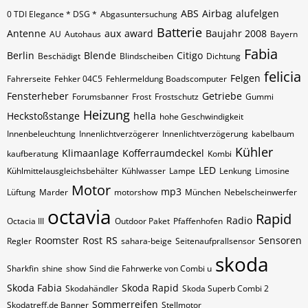
ABS
Airbag
alufelgen
0 TDI Elegance * DSG *
Abgasuntersuchung
Batterie
Antenne
aux
award
Baujahr 2008
AU
Autohaus
Bayern
Fabia
Berlin
Blende
Citigo
Beschädigt
Blindscheiben
Dichtung
felicia
Felgen
Fahrerseite
Fehker 04C5
Fehlermeldung Boadscomputer
Fensterheber
Getriebe
Forumsbanner
Frost
Frostschutz
Gummi
Heizung
Heckstoßstange
hella
hohe Geschwindigkeit
Innenbeleuchtung
Innenlichtverzögerer
Innenlichtverzögerung
kabelbaum
Kühler
Klimaanlage
Kofferraumdeckel
kaufberatung
Kombi
LED
Kühlmittelausgleichsbehälter
Kühlwasser
Lampe
Lenkung
Limosine
Motor
mp3
Lüftung
Marder
motorshow
München
Nebelscheinwerfer
octavia
Rapid
Radio
Octacia III
Outdoor Paket
Pfaffenhofen
Roomster
Rost
RS
Sensoren
Regler
sahara-beige
Seitenaufprallsensor
skoda
Sharkfin
shine
show
Sind die Fahrwerke von Combi u
Skoda Fabia
Skoda Rapid
Skodahändler
Skoda Superb Combi 2
Sommerreifen
Skodatreff.de Banner
Stellmotor