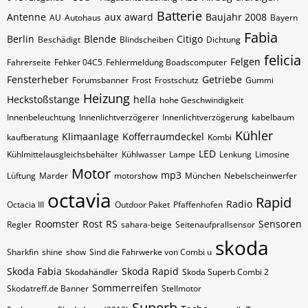
Batterie
Antenne
aux
award
Baujahr 2008
AU
Autohaus
Bayern
Fabia
Berlin
Blende
Citigo
Beschädigt
Blindscheiben
Dichtung
felicia
Felgen
Fahrerseite
Fehker 04C5
Fehlermeldung Boadscomputer
Fensterheber
Getriebe
Forumsbanner
Frost
Frostschutz
Gummi
Heizung
Heckstoßstange
hella
hohe Geschwindigkeit
Innenbeleuchtung
Innenlichtverzögerer
Innenlichtverzögerung
kabelbaum
Kühler
Klimaanlage
Kofferraumdeckel
kaufberatung
Kombi
LED
Kühlmittelausgleichsbehälter
Kühlwasser
Lampe
Lenkung
Limosine
Motor
mp3
Lüftung
Marder
motorshow
München
Nebelscheinwerfer
octavia
Rapid
Radio
Octacia III
Outdoor Paket
Pfaffenhofen
Roomster
Rost
RS
Sensoren
Regler
sahara-beige
Seitenaufprallsensor
skoda
Sharkfin
shine
show
Sind die Fahrwerke von Combi u
Skoda Fabia
Skoda Rapid
Skodahändler
Skoda Superb Combi 2
Sommerreifen
Skodatreff.de Banner
Stellmotor
Superb