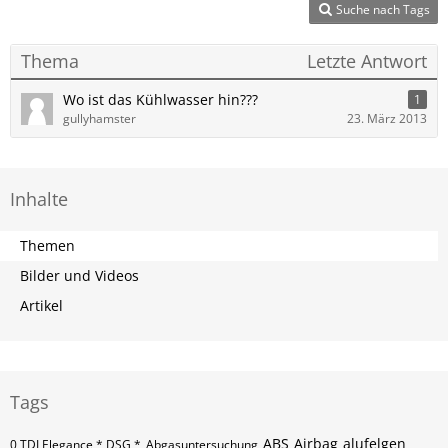
Suche nach Tags
Thema
Letzte Antwort
Wo ist das Kühlwasser hin???
1
gullyhamster
23. März 2013
Inhalte
Themen
Bilder und Videos
Artikel
Tags
ABS
Airbag
alufelgen
0 TDI Elegance * DSG *
Abgasuntersuchung