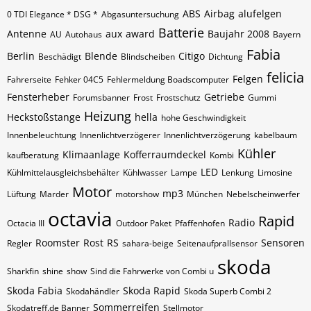
ABS
Airbag
alufelgen
0 TDI Elegance * DSG *
Abgasuntersuchung
Batterie
Antenne
aux
award
Baujahr 2008
AU
Autohaus
Bayern
Fabia
Berlin
Blende
Citigo
Beschädigt
Blindscheiben
Dichtung
felicia
Felgen
Fahrerseite
Fehker 04C5
Fehlermeldung Boadscomputer
Fensterheber
Getriebe
Forumsbanner
Frost
Frostschutz
Gummi
Heizung
Heckstoßstange
hella
hohe Geschwindigkeit
Innenbeleuchtung
Innenlichtverzögerer
Innenlichtverzögerung
kabelbaum
Kühler
Klimaanlage
Kofferraumdeckel
kaufberatung
Kombi
LED
Kühlmittelausgleichsbehälter
Kühlwasser
Lampe
Lenkung
Limosine
Motor
mp3
Lüftung
Marder
motorshow
München
Nebelscheinwerfer
octavia
Rapid
Radio
Octacia III
Outdoor Paket
Pfaffenhofen
Roomster
Rost
RS
Sensoren
Regler
sahara-beige
Seitenaufprallsensor
skoda
Sharkfin
shine
show
Sind die Fahrwerke von Combi u
Skoda Fabia
Skoda Rapid
Skodahändler
Skoda Superb Combi 2
Sommerreifen
Skodatreff.de Banner
Stellmotor