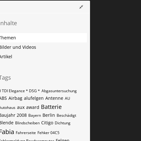
Inhalte
Themen
Bilder und Videos
Artikel
Tags
0 TDI Elegance * DSG *
Abgasuntersuchung
ABS
Airbag
alufelgen
Antenne
AU
Batterie
aux
award
Autohaus
Baujahr 2008
Berlin
Bayern
Beschädigt
Blende
Citigo
Blindscheiben
Dichtung
Fabia
Fahrerseite
Fehker 04C5
Felgen
Fehlermeldung Boadscomputer