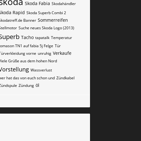
skoda
Skoda Fabia
Skodahändler
Skoda Rapid
Skoda Superb Combi 2
Sommerreifen
Skodatreff.de Banner
Stellmotor
Suche neues Skoda Logo (2013)
Superb
Tacho
tapatalk
Temperatur
tomason TN1 auf fabia 5j Felge
Tür
Verkaufe
Türverkleidung vorne
unruhig
Viele Grüße aus dem hohen Nord
Vorstellung
Wassverlust
wer hat das von euch schon und
Zündkabel
öl
Zündspule
Zündung