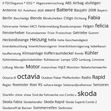
ABS
Airbag
alufelgen
0 TDI Elegance * DSG *
Abgasuntersuchung
Batterie
Antenne
aux
award
Baujahr 2008
AU
Autohaus
Bayern
Fabia
Berlin
Blende
Citigo
Beschädigt
Blindscheiben
Dichtung
felicia
Felgen
Fahrerseite
Fehker 04C5
Fehlermeldung Boadscomputer
Fensterheber
Getriebe
Forumsbanner
Frost
Frostschutz
Gummi
Heizung
Heckstoßstange
hella
hohe Geschwindigkeit
Innenbeleuchtung
Innenlichtverzögerer
Innenlichtverzögerung
kabelbaum
Kühler
Klimaanlage
Kofferraumdeckel
kaufberatung
Kombi
LED
Kühlmittelausgleichsbehälter
Kühlwasser
Lampe
Lenkung
Limosine
Motor
mp3
Lüftung
Marder
motorshow
München
Nebelscheinwerfer
octavia
Rapid
Radio
Octacia III
Outdoor Paket
Pfaffenhofen
Roomster
Rost
RS
Sensoren
Regler
sahara-beige
Seitenaufprallsensor
skoda
Sharkfin
shine
show
Sind die Fahrwerke von Combi u
Skoda Fabia
Skoda Rapid
Skodahändler
Skoda Superb Combi 2
Sommerreifen
Skodatreff.de Banner
Stellmotor