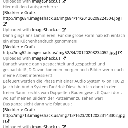
Uploaded with
ImageShack.us
Hier mit den Lautsprechern :
[Blockierte Grafik:
http://img684.imageshack.us/img684/14/20120208224504.jpg]
Uploaded with
ImageShack.us
Dann gings ans Laminieren! Für die grobe Form hab ich einfach
ein altes Küchenhandtuch genommen!
[Blockierte Grafik:
http://img52.imageshack.us/img52/34/20120208234052.jpg]
Uploaded with
ImageShack.us
Danach wurde dann gespachtelt und gespachtel und
gespachtelt! ;D Davon kommen morgen noch Bilder wenn euch
meine Arbeit interessiert!
Befeuert werden die Phase mit einer Audio System X-ion 100.2!
Ja ich bin Audio System Fan! :lol: Diese hab ich dann in den
freien Raum rechts vom Doppelten Boden gesetzt! Quasi dort,
wo auf meinen Bildern der Putzeimer zu sehen war!
Das ganze sieht dann wie folgt aus :
[Blockierte Grafik:
http://img713.imageshack.us/img713/1623/20120223143302.jpg
]
Uploaded with
ImageShack.us