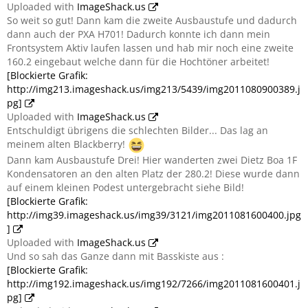
Uploaded with
ImageShack.us
So weit so gut! Dann kam die zweite Ausbaustufe und dadurch
dann auch der PXA H701! Dadurch konnte ich dann mein
Frontsystem Aktiv laufen lassen und hab mir noch eine zweite
160.2 eingebaut welche dann für die Hochtöner arbeitet!
[Blockierte Grafik:
http://img213.imageshack.us/img213/5439/img2011080900389.j
pg]
Uploaded with
ImageShack.us
Entschuldigt übrigens die schlechten Bilder... Das lag an
meinem alten Blackberry!
Dann kam Ausbaustufe Drei! Hier wanderten zwei Dietz Boa 1F
Kondensatoren an den alten Platz der 280.2! Diese wurde dann
auf einem kleinen Podest untergebracht siehe Bild!
[Blockierte Grafik:
http://img39.imageshack.us/img39/3121/img2011081600400.jpg
]
Uploaded with
ImageShack.us
Und so sah das Ganze dann mit Basskiste aus :
[Blockierte Grafik:
http://img192.imageshack.us/img192/7266/img2011081600401.j
pg]