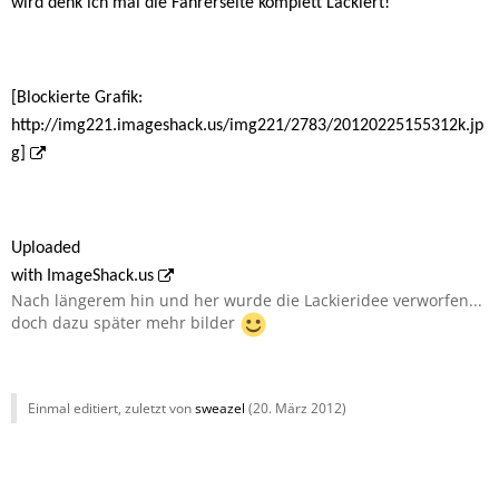
wird denk ich mal die Fahrerseite komplett Lackiert!
[Blockierte Grafik:
http://img221.imageshack.us/img221/2783/20120225155312k.jp
g]
Uploaded
with
ImageShack.us
Nach längerem hin und her wurde die Lackieridee verworfen...
doch dazu später mehr bilder
Einmal editiert, zuletzt von
sweazel
(
20. März 2012
)