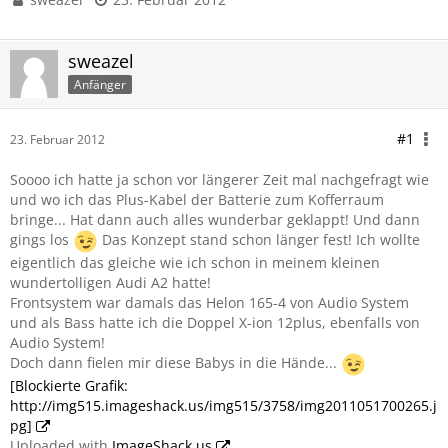
sweazel
Anfänger
#1
23. Februar 2012
Soooo ich hatte ja schon vor längerer Zeit mal nachgefragt wie
und wo ich das Plus-Kabel der Batterie zum Kofferraum
bringe... Hat dann auch alles wunderbar geklappt! Und dann
gings los
Das Konzept stand schon länger fest! Ich wollte
eigentlich das gleiche wie ich schon in meinem kleinen
wundertolligen Audi A2 hatte!
Frontsystem war damals das Helon 165-4 von Audio System
und als Bass hatte ich die Doppel X-ion 12plus, ebenfalls von
Audio System!
Doch dann fielen mir diese Babys in die Hände...
[Blockierte Grafik:
http://img515.imageshack.us/img515/3758/img2011051700265.j
pg]
Uploaded with
ImageShack.us