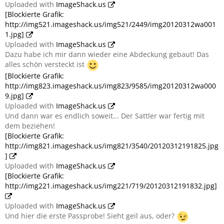
Uploaded with
ImageShack.us
[Blockierte Grafik:
http://img521.imageshack.us/img521/2449/img20120312wa001
1.jpg]
Uploaded with
ImageShack.us
Dazu habe ich mir dann wieder eine Abdeckung gebaut! Das
alles schön versteckt ist
[Blockierte Grafik:
http://img823.imageshack.us/img823/9585/img20120312wa000
9.jpg]
Uploaded with
ImageShack.us
Und dann war es endlich soweit... Der Sattler war fertig mit
dem beziehen!
[Blockierte Grafik:
http://img821.imageshack.us/img821/3540/20120312191825.jpg
]
Uploaded with
ImageShack.us
[Blockierte Grafik:
http://img221.imageshack.us/img221/719/20120312191832.jpg]
Uploaded with
ImageShack.us
Und hier die erste Passprobe! Sieht geil aus, oder?