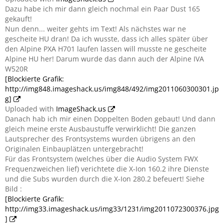
Dazu habe ich mir dann gleich nochmal ein Paar Dust 165
gekauft!
Nun denn... weiter gehts im Text! Als nächstes war ne
gescheite HU dran! Da ich wusste, dass ich alles später über
den Alpine PXA H701 laufen lassen will musste ne gescheite
Alpine HU her! Darum wurde das dann auch der Alpine IVA
W520R
[Blockierte Grafik:
http://img848.imageshack.us/img848/492/img2011060300301.jp
g]
Uploaded with
ImageShack.us
Danach hab ich mir einen Doppelten Boden gebaut! Und dann
gleich meine erste Ausbaustuffe verwirklicht! Die ganzen
Lautsprecher des Frontsystems wurden übrigens an den
Originalen Einbauplätzen untergebracht!
Für das Frontsystem (welches über die Audio System FWX
Frequenzweichen lief) verichtete die X-Ion 160.2 ihre Dienste
und die Subs wurden durch die X-Ion 280.2 befeuert! Siehe
Bild :
[Blockierte Grafik:
http://img33.imageshack.us/img33/1231/img2011072300376.jpg
]