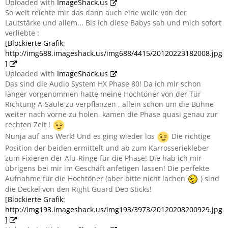
Uploaded with
ImageShack.us
So weit reichte mir das dann auch eine weile von der
Lautstärke und allem... Bis ich diese Babys sah und mich sofort
verliebte :
[Blockierte Grafik:
http://img688.imageshack.us/img688/4415/20120223182008.jpg
]
Uploaded with
ImageShack.us
Das sind die Audio System HX Phase 80! Da ich mir schon
länger vorgenommen hatte meine Hochtöner von der Tür
Richtung A-Säule zu verpflanzen , allein schon um die Bühne
weiter nach vorne zu holen, kamen die Phase quasi genau zur
rechten Zeit !
Nunja auf ans Werk! Und es ging wieder los
Die richtige
Position der beiden ermittelt und ab zum Karrosseriekleber
zum Fixieren der Alu-Ringe für die Phase! Die hab ich mir
übrigens bei mir im Geschäft anfetigen lassen! Die perfekte
Aufnahme für die Hochtöner (aber bitte nicht lachen
) sind
die Deckel von den Right Guard Deo Sticks!
[Blockierte Grafik:
http://img193.imageshack.us/img193/3973/20120208200929.jpg
]