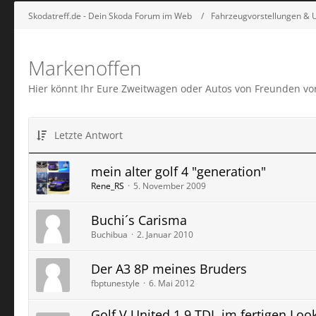
Skodatreff.de - Dein Skoda Forum im Web
Fahrzeugvorstellungen &
Markenoffen
Hier könnt Ihr Eure Zweitwagen oder Autos von Freunden vor
Letzte Antwort
mein alter golf 4 "generation"
Rene_RS
5. November 2009
Buchi´s Carisma
Buchibua
2. Januar 2010
Der A3 8P meines Bruders
fbptunestyle
6. Mai 2012
Golf V United 1,9 TDI, im fertigen Loo