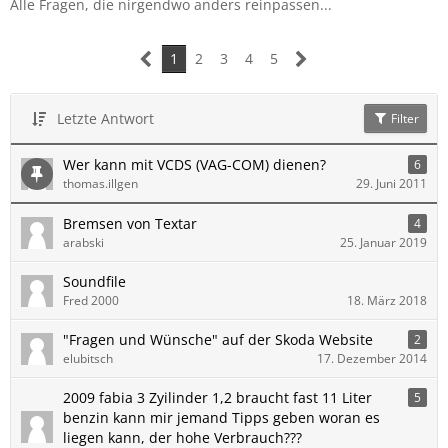
Alle Fragen, die nirgendwo anders reinpassen...
1
2
3
4
5
Letzte Antwort
Filter
Wer kann mit VCDS (VAG-COM) dienen?
6
thomas.illgen
29. Juni 2011
Bremsen von Textar
4
arabski
25. Januar 2019
Soundfile
Fred 2000
18. März 2018
"Fragen und Wünsche" auf der Skoda Website
2
elubitsch
17. Dezember 2014
2009 fabia 3 Zyilinder 1,2 braucht fast 11 Liter
5
benzin kann mir jemand Tipps geben woran es
liegen kann, der hohe Verbrauch???