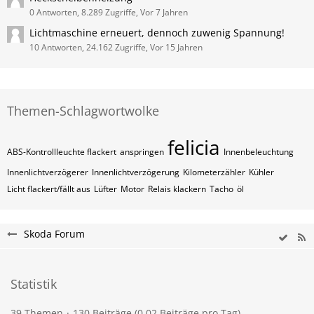
0 Antworten, 8.289 Zugriffe, Vor 7 Jahren
Lichtmaschine erneuert, dennoch zuwenig Spannung!
10 Antworten, 24.162 Zugriffe, Vor 15 Jahren
Themen-Schlagwortwolke
felicia
ABS-Kontrollleuchte flackert
anspringen
Innenbeleuchtung
Innenlichtverzögerer
Innenlichtverzögerung
Kilometerzähler
Kühler
Licht flackert/fällt aus
Lüfter
Motor
Relais klackern
Tacho
öl
Skoda Forum
Statistik
39 Themen
130 Beiträge (0,02 Beiträge pro Tag)